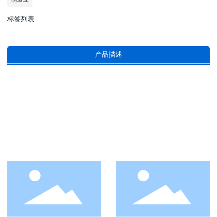
标签列表
产品描述
特色产品
本公司致力于各类不锈钢管件及阀门的开
发。