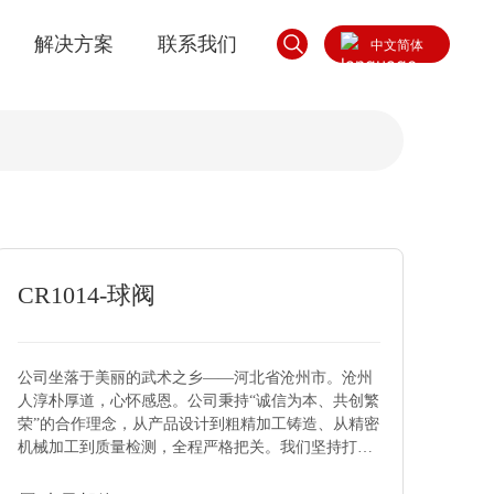
解决方案
联系我们
中文简体
English
中文简体
CR1014-球阀
公司坐落于美丽的武术之乡——河北省沧州市。沧州
人淳朴厚道，心怀感恩。公司秉持“诚信为本、共创繁
荣”的合作理念，从产品设计到粗精加工铸造、从精密
机械加工到质量检测，全程严格把关。我们坚持打造
真正的不锈钢制品，严格按照客户需求进行定制化生
产，精益求精、一丝不苟。产品远销日本、韩国、美