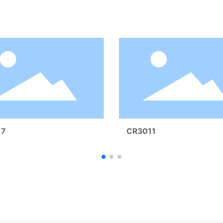
17
CR3011