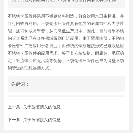
性和力学性能，还可制成薄壁管，从而降低生产成本。因
此，目前薄壁不锈钢管道系统已在众多领域得到广泛应用。
不锈钢卡压管件采用不锈钢材料制造，符合饮用水卫生标准，并
由于壁厚较薄，不锈钢卡压管件广泛应用于各行业；而传统
且可回收再利用。不锈钢卡压管件具有优异的耐腐蚀性和力学性
的螺纹连接形式已难以适应不锈钢卡压管件的应用需求。鉴
能，还可制成薄壁管，从而降低生产成本。因此，目前薄壁不锈
于其安装快捷、耐腐蚀、承压稳定且对流体介质无污染等优
钢管道系统已在众多领域得到广泛应用。由于壁厚较薄，不锈钢
势，不锈钢卡压管件已成为薄壁不锈钢管道的理想连接方
卡压管件广泛应用于各行业；而传统的螺纹连接形式已难以适应
式。
不锈钢卡压管件的应用需求。鉴于其安装快捷、耐腐蚀、承压稳
定且对流体介质无污染等优势，不锈钢卡压管件已成为薄壁不锈
钢管道的理想连接方式。
关键词：
上一条
关于压缩接头的信息
下一条
关于压缩接头的信息